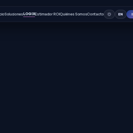
LOGIX
icio
Soluciones
Estimador ROI
Quiénes Somos
Contacto
EN