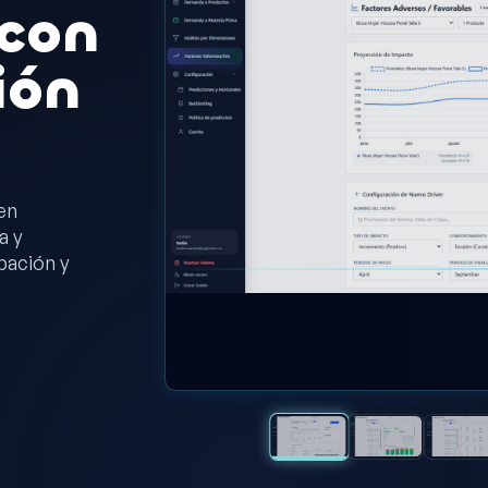
 con
ión
en
a y
pación y
SYSTEM STATUS
OPTIMIZED_ACTIVE
NODE_ENCRYPTION: 0x442A